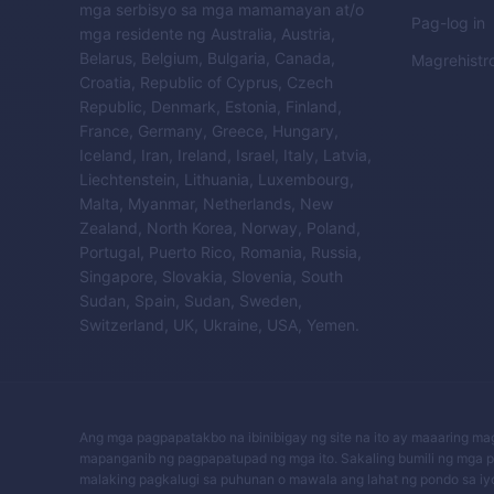
mga serbisyo sa mga mamamayan at/o
Pag-log in
mga residente ng Australia, Austria,
Belarus, Belgium, Bulgaria, Canada,
Magrehistr
Croatia, Republic of Cyprus, Czech
Republic, Denmark, Estonia, Finland,
France, Germany, Greece, Hungary,
Iceland, Iran, Ireland, Israel, Italy, Latvia,
Liechtenstein, Lithuania, Luxembourg,
Malta, Myanmar, Netherlands, New
Zealand, North Korea, Norway, Poland,
Portugal, Puerto Rico, Romania, Russia,
Singapore, Slovakia, Slovenia, South
Sudan, Spain, Sudan, Sweden,
Switzerland, UK, Ukraine, USA, Yemen.
Ang mga pagpapatakbo na ibinibigay ng site na ito ay maaaring m
mapanganib ng pagpapatupad ng mga ito. Sakaling bumili ng mga p
malaking pagkalugi sa puhunan o mawala ang lahat ng pondo sa iyo