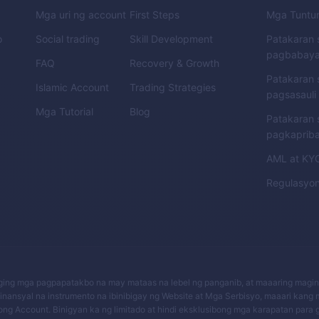
Mga uri ng account
First Steps
Mga Tuntu
o
Social trading
Skill Development
Patakaran 
pagbabay
FAQ
Recovery & Growth
Patakaran 
Islamic Account
Trading Strategies
pagsasauli
Mga Tutorial
Blog
Patakaran 
pagkaprib
AML
at
KY
Regulasyo
aging mga pagpapatakbo na may mataas na lebel ng panganib, at maaaring magi
inansyal na instrumento na ibinibigay ng Website at Mga Serbisyo, maaari kang
ng Account. Binigyan ka ng limitado at hindi eksklusibong mga karapatan para g