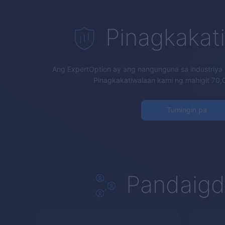
Pinagkakat
Ang
ExpertOption
ay ang nangunguna sa industriya n
Pinagkakatiwalaan kami ng mahigit 70,0
Tumingin pa
Pandaigd