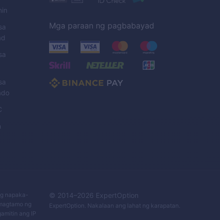
nin
Mga paraan ng pagbabayad
sa
ad
sa
sa
ado
C
n
ng napaka-
© 2014–
2026
ExpertOption
 magtamo ng
ExpertOption
. Nakalaan ang lahat ng karapatan.
amitin ang IP