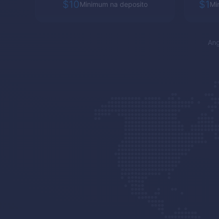
$10
$1
Minimum na deposito
Mi
Ang