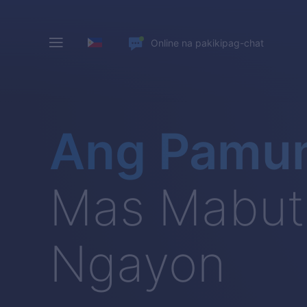
Online na pakikipag-chat
Ang Pamu
Mas Mabut
Ngayon