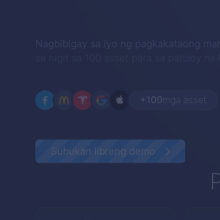
Nagbibigay sa iyo ng pagkakataong m
sa higit sa 100 asset para sa patuloy na 
+100
mga asset
Subukan libreng demo
P