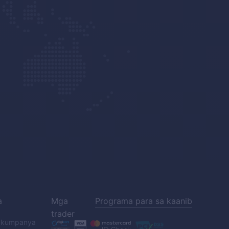
a
Mga
Programa para sa kaanib
trader
a kumpanya