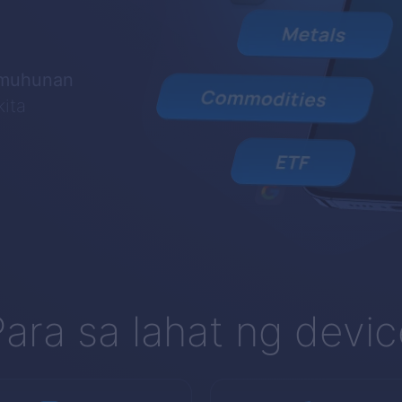
amuhunan
kita
ara sa lahat ng devi