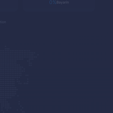
0%
Bayarin
tion