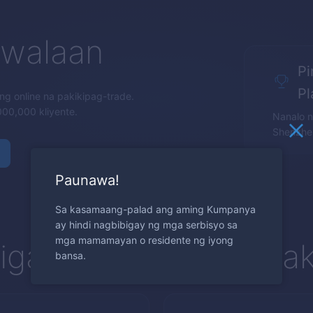
iwalaan
P
Pl
g online na pakikipag-trade.
00,000 kliyente.
Nanalo n
Shenzhe
Paunawa!
Sa kasamaang-palad ang aming Kumpanya
ay hindi nagbibigay ng mga serbisyo sa
mga mamamayan o residente ng iyong
igang platform sa pak
bansa.