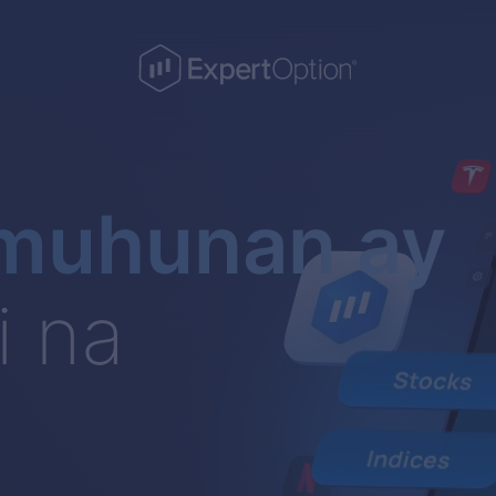
muhunan ay
i na